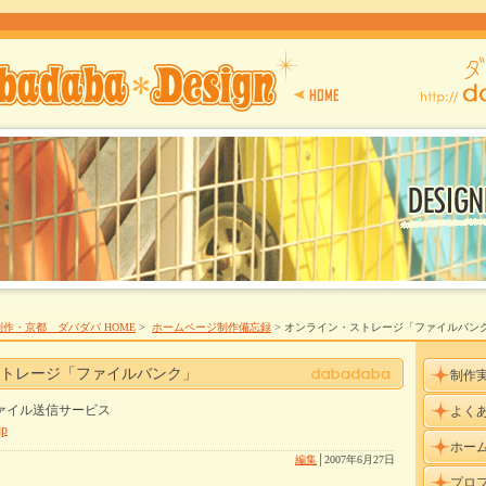
作・京都 ダバダバ HOME
>
ホームページ制作備忘録
> オンライン・ストレージ「ファイルバン
トレージ「ファイルバンク」
制作
ファイル送信サービス
よく
jp
ホー
編集
│
2007年6月27日
プロ