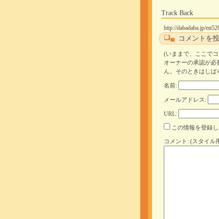
Track Back
http://dabadaba.jp/mt52
コメントを
(いままで、ここで
オーナーの承認が必
ん。そのときはしば
名前:
メールアドレス:
URL:
この情報を登録し
コメント: (スタイル