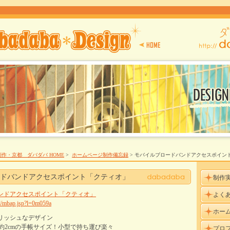
作・京都 ダバダバ HOME
>
ホームページ制作備忘録
> モバイルブロードバンドアクセスポイン
ドバンドアクセスポイント「クティオ」
制作
ンドアクセスポイント「クティオ」
よく
ad/mbap.jsp?l=0m059a
ホー
リッシュなデザイン
、薄さ約2cmの手帳サイズ！小型で持ち運び楽々
プロ