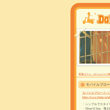
町家カフェ・ホームページ制
モバイルブロー
モバイルブロードバ
https://www.iijmio.jp/
・シンプルでスタイ
・10cm×6.5cm