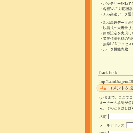
・バッテリー駆動で
・各種Wi-Fi対応機
・3.5G高速データ通信
・3.5G高速データ
・脱着式の大容量リチ
・簡単設定を実現し
・業界標準規格のW
・無線LANアクセスポイン
・ルータ機能内蔵
Track Back
http://dabadaba.jp/mt52
コメントを
(いままで、ここで
オーナーの承認が必
ん。そのときはしば
名前:
メールアドレス: