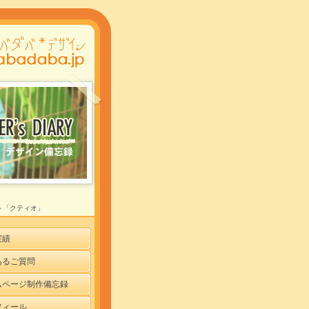
ト「クティオ」
実績
あるご質問
ムページ制作備忘録
フィール