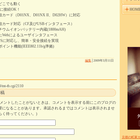
どこでも動く
器に接続OK！
HOM
カード（D01NX、D01NX II、D02HW）に対応
通信カード対応（CF及びUSBインタフェース）
ウムイオンバッテリー内蔵(1800mAH)
たWebによるユーザインタフェース
PSに対応し、簡単・安全接続を実現
ト機能(IEEE802.11b/g準拠)
編集
│
2009年3月11日
0/mt-tb.cgi/2110
投稿
コメントしたことがないときは、コメントを表示する前にこのブログの
要になることがあります。承認されるまではコメントは表示されませ
らく待ってください。)
京都の町家